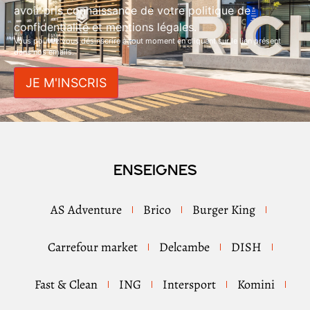
avoir pris connaissance de votre politique de
confidentialité et mentions légales.
Vous pouvez vous désinscrire à tout moment en cliquant sur le lien présent
dans nos emails.
Enseignes
AS Adventure
Brico
Burger King
Carrefour market
Delcambe
DISH
Fast & Clean
ING
Intersport
Komini