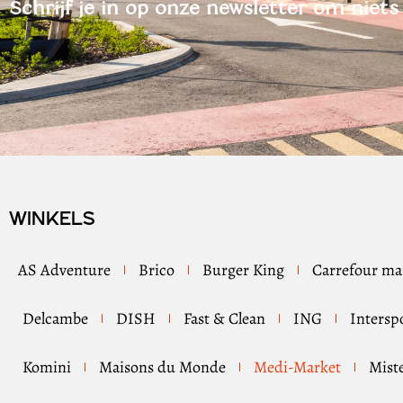
Schrijf je in op onze newsletter om niet
Winkels
AS Adventure
Brico
Burger King
Carrefour ma
Delcambe
DISH
Fast & Clean
ING
Intersp
Komini
Maisons du Monde
Medi-Market
Mist