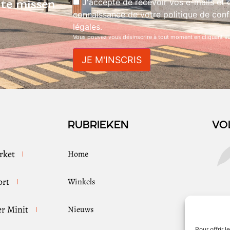
J'accepte de recevoir vos e-mails et c
s te missen
connaissance de votre politique de confi
légales.
Vous pouvez vous désinscrire à tout moment en cliquant sur
Rubrieken
Vo
rket
Home
ort
Winkels
er Minit
Nieuws
Pour offrir 