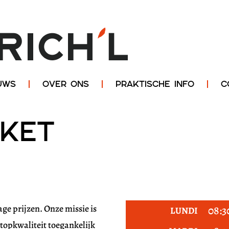
UWS
OVER ONS
PRAKTISCHE INFO
C
rket
ge prijzen. Onze missie is
08:3
LUNDI
 topkwaliteit toegankelijk