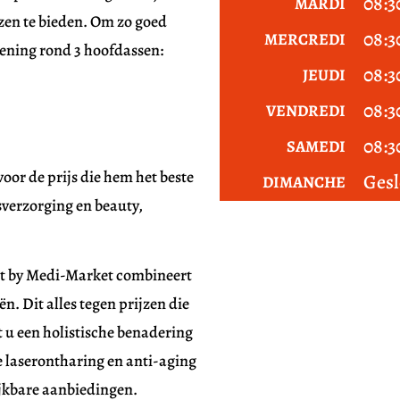
08:3
MARDI
zen te bieden. Om zo goed
08:3
MERCREDI
lening rond 3 hoofdassen:
08:3
JEUDI
08:3
VENDREDI
08:3
SAMEDI
oor de prijs die hem het beste
Gesl
DIMANCHE
sverzorging en beauty,
ut by Medi-Market combineert
n. Dit alles tegen prijzen die
dt u een holistische benadering
 laserontharing en anti-aging
ijkbare aanbiedingen.