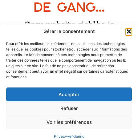
de gang...
Onze website richl.be is
Gérer le consentement
momenteel in onderhoud. Kom
over een paar minuten gerust
Pour offrir les meilleures expériences, nous utilisons des technologies
telles que les cookies pour stocker et/ou accéder aux informations des
terug...
appareils. Le fait de consentir à ces technologies nous permettra de
traiter des données telles que le comportement de navigation ou les ID
uniques sur ce site. Le fait de ne pas consentir ou de retirer son
consentement peut avoir un effet négatif sur certaines caractéristiques
et fonctions.
Accepter
Refuser
Voir les préférences
Privacyverklaring