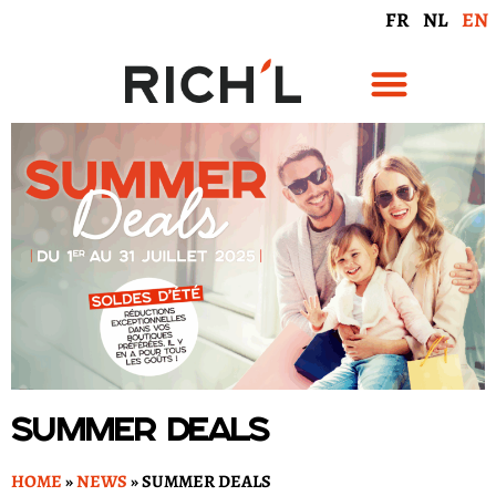
FR
NL
EN
Summer Deals
HOME
»
NEWS
»
SUMMER DEALS