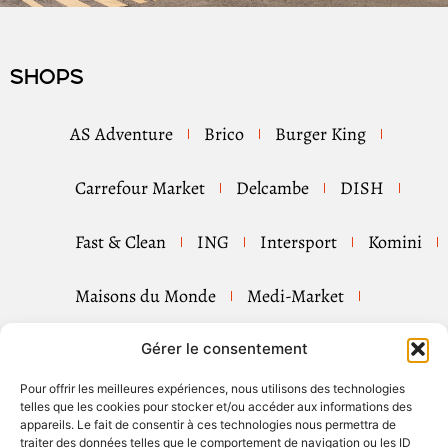
Shops
AS Adventure
Brico
Burger King
Carrefour Market
Delcambe
DISH
Fast & Clean
ING
Intersport
Komini
Maisons du Monde
Medi-Market
Mister Minit
Pizza Hut
Shell
Gérer le consentement
Pour offrir les meilleures expériences, nous utilisons des technologies
Tip Top Couture
Tui
telles que les cookies pour stocker et/ou accéder aux informations des
appareils. Le fait de consentir à ces technologies nous permettra de
traiter des données telles que le comportement de navigation ou les ID