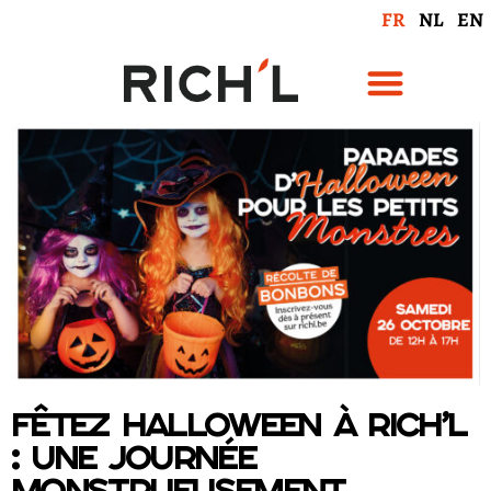
FR
NL
EN
Fêtez Halloween à Rich’L
: une journée
monstrueusement