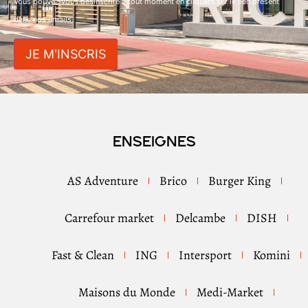
Vous pouvez vous désinscrire à tout moment en cliquant sur le lien présent
dans nos emails.
Enseignes
AS Adventure
Brico
Burger King
Carrefour market
Delcambe
DISH
Fast & Clean
ING
Intersport
Komini
Maisons du Monde
Medi-Market