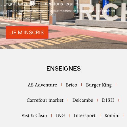
confidentialité et mentions légales.
Vous pouvez vous désinscrire à tout moment en cliquant sur le lien présent
dans nos emails.
Enseignes
AS Adventure
Brico
Burger King
Carrefour market
Delcambe
DISH
Fast & Clean
ING
Intersport
Komini