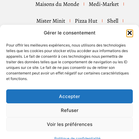
Maisons du Monde
Medi-Market
Mister Minit
Pizza Hut
Shell
Gérer le consentement
Tip Top Couture
Tui
Pour offrir les meilleures expériences, nous utilisons des technologies
telles que les cookies pour stocker et/ou accéder aux informations des
appareils. Le fait de consentir à ces technologies nous permettra de
Rubriques
traiter des données telles que le comportement de navigation ou les ID
uniques sur ce site. Le fait de ne pas consentir ou de retirer son
consentement peut avoir un effet négatif sur certaines caractéristiques
et fonctions.
SUIVEZ-NOUS
Accepter
Refuser
Voir les préférences
Politique de confidentialité
Politique de confidentialité