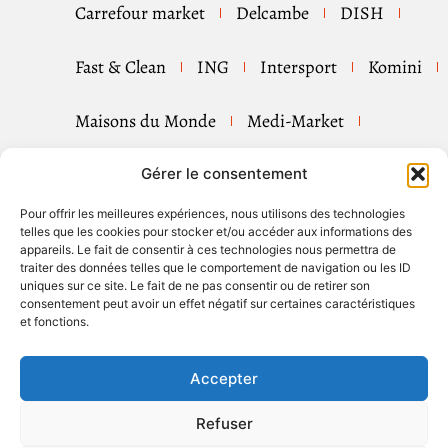
Carrefour market
Delcambe
DISH
Fast & Clean
ING
Intersport
Komini
Maisons du Monde
Medi-Market
Mister Minit
Pizza Hut
Shell
Gérer le consentement
Pour offrir les meilleures expériences, nous utilisons des technologies
Tip Top Couture
Tui
telles que les cookies pour stocker et/ou accéder aux informations des
appareils. Le fait de consentir à ces technologies nous permettra de
traiter des données telles que le comportement de navigation ou les ID
uniques sur ce site. Le fait de ne pas consentir ou de retirer son
Rubrieken
consentement peut avoir un effet négatif sur certaines caractéristiques
et fonctions.
Accepter
Volg ons
Refuser