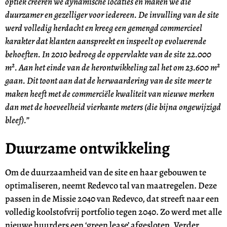
optiek creëren we dynamische locaties en maken we die
duurzamer en gezelliger voor iedereen. De invulling van de site
werd volledig herdacht en kreeg een gemengd commercieel
karakter dat klanten aanspreekt en inspeelt op evoluerende
behoeften. In 2010 bedroeg de oppervlakte van de site 22.000
m². Aan het einde van de herontwikkeling zal het om 23.600 m²
gaan. Dit toont aan dat de herwaardering van de site meer te
maken heeft met de commerciële kwaliteit van nieuwe merken
dan met de hoeveelheid vierkante meters (die bijna ongewijzigd
bleef).”
Duurzame ontwikkeling
Om de duurzaamheid van de site en haar gebouwen te
optimaliseren, neemt Redevco tal van maatregelen. Deze
passen in de Missie 2040 van Redevco, dat streeft naar een
volledig koolstofvrij portfolio tegen 2040. Zo werd met alle
nieuwe huurders een ‘green lease’ afgesloten. Verder