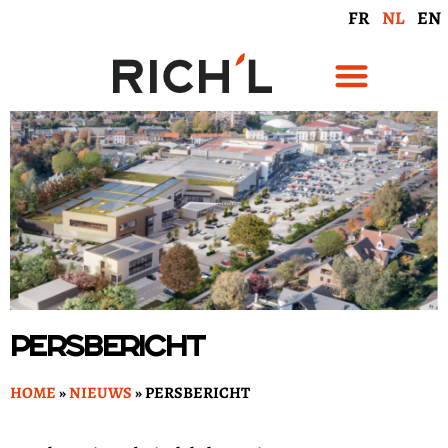
FR
NL
EN
Persbericht
HOME
»
NIEUWS
»
PERSBERICHT