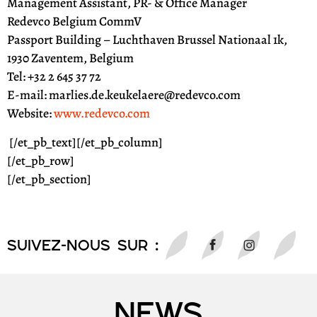
Management Assistant, PR- & Office Manager
Redevco Belgium CommV
Passport Building – Luchthaven Brussel Nationaal 1k,
1930 Zaventem, Belgium
Tel: +32 2 645 37 72
E-mail: marlies.de.keukelaere@redevco.com
Website:
www.redevco.com
[/et_pb_text][/et_pb_column]
[/et_pb_row]
[/et_pb_section]
SUIVEZ-NOUS sur :
NEWS