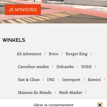
Winkels
AS Adventure
Brico
Burger King
Carrefour market
Delcambe
DISH
Fast & Clean
ING
Intersport
Komini
Maisons du Monde
Medi-Market
Mister Minit
Pizza Hut
Shell
Gérer le consentement